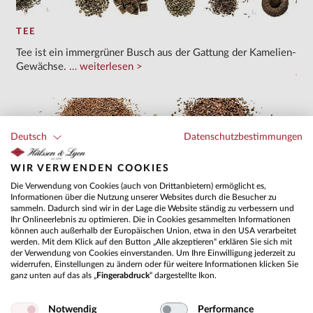
TEE
Tee ist ein immergrüner Busch aus der Gattung der Kamelien-
Gewächse.
weiterlesen
Deutsch
Datenschutzbestimmungen
WIR VERWENDEN COOKIES
Die Verwendung von Cookies (auch von Drittanbietern) ermöglicht es,
Informationen über die Nutzung unserer Websites durch die Besucher zu
sammeln. Dadurch sind wir in der Lage die Website ständig zu verbessern und
Ihr Onlineerlebnis zu optimieren. Die in Cookies gesammelten Informationen
ROOIBOS
können auch außerhalb der Europäischen Union, etwa in den USA verarbeitet
Der Rooibos verfügt über eine natürliche Süße, ist koffeinfrei
werden. Mit dem Klick auf den Button „Alle akzeptieren“ erklären Sie sich mit
der Verwendung von Cookies einverstanden. Um Ihre Einwilligung jederzeit zu
und reich an Mineralstoffen und Vitaminen.
weiterlesen
widerrufen, Einstellungen zu ändern oder für weitere Informationen klicken Sie
ganz unten auf das als „
Fingerabdruck
“ dargestellte Ikon.
Notwendig
Performance