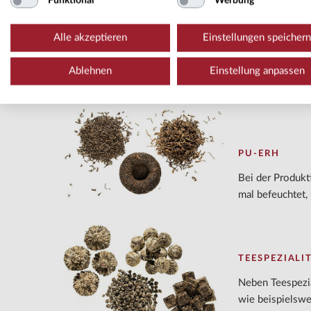
Funktional
Werbung
OOLONG
Alle akzeptieren
Einstellungen speichern
Oolong bedeutet
Oolong-Tees sin
Ablehnen
Einstellung anpassen
unterbrochen w
PU-ERH
Bei der Produkt
mal befeuchtet,
TEESPEZIALI
​Neben Teespezia
wie beispielswe