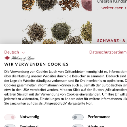
unseren Kunden 
weiterlesen
SCHWARZ- &
​Tee ist ein im
Deutsch
Datenschutzbestim
weiterlesen
WIR VERWENDEN COOKIES
Die Verwendung von Cookies (auch von Drittanbietern) ermöglicht es, Informatio
über die Nutzung unserer Websites durch die Besucher zu sammeln. Dadurch sind 
der Lage die Website ständig zu verbessern und Ihr Onlineerlebnis zu optimieren. D
Cookies gesammelten Informationen können auch außerhalb der Europäischen Un
etwa in den USA verarbeitet werden. Mit dem Klick auf den Button „Alle akzeptier
WEISSER TEE
erklären Sie sich mit der Verwendung von Cookies einverstanden. Um Ihre Einwilli
jederzeit zu widerrufen, Einstellungen zu ändern oder für weitere Informationen kl
Weiße Tees gehö
Sie ganz unten auf das als „
Fingerabdruck
“ dargestellte Ikon.
weiterlesen
Notwendig
Performance