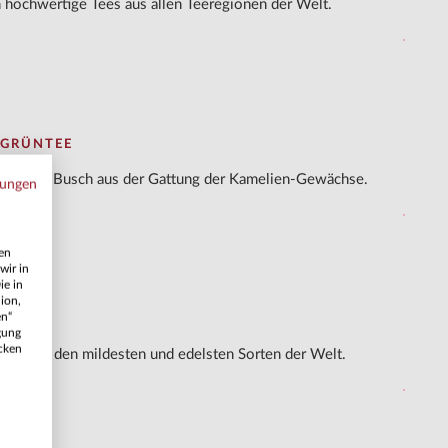
hochwertige Tees aus allen Teeregionen der Welt.
 GRÜNTEE
mergrüner Busch aus der Gattung der Kamelien-Gewächse.
mungen
nen
wir in
ie in
ion,
en“
gung
icken
ren zu den mildesten und edelsten Sorten der Welt.