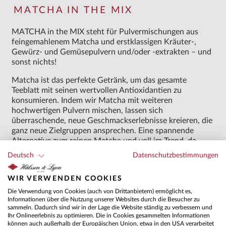
MATCHA IN THE MIX
MATCHA in the MIX steht für Pulvermischungen aus
feingemahlenem Matcha und erstklassigen Kräuter-,
Gewürz- und Gemüsepulvern und/oder -extrakten – und
sonst nichts!
Matcha ist das perfekte Getränk, um das gesamte
Teeblatt mit seinen wertvollen Antioxidantien zu
konsumieren. Indem wir Matcha mit weiteren
hochwertigen Pulvern mischen, lassen sich
überraschende, neue Geschmackserlebnisse kreieren, die
ganz neue Zielgruppen ansprechen. Eine spannende
Alternative zum reinen Matcha und voll im Trend, da
diese Pulvermischungen keinerlei Zucker oder Zusätze
Deutsch
Datenschutzbestimmungen
enthalten.
WIR VERWENDEN COOKIES
Die perfekte Mischung aus Matcha und Kräuter-,
Gewürz- und Gemüsepulvern und/oder -extrakten
Die Verwendung von Cookies (auch von Drittanbietern) ermöglicht es,
Informationen über die Nutzung unserer Websites durch die Besucher zu
Für Wasser oder Milch
sammeln. Dadurch sind wir in der Lage die Website ständig zu verbessern und
Ihr Onlineerlebnis zu optimieren. Die in Cookies gesammelten Informationen
können auch außerhalb der Europäischen Union, etwa in den USA verarbeitet
Kein Zucker und keine Zusätze!